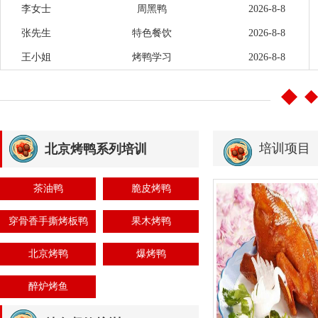
李女士
周黑鸭
2026-8-8
张先生
特色餐饮
2026-8-8
王小姐
烤鸭学习
2026-8-8
培训项目
北京烤鸭系列培训
茶油鸭
脆皮烤鸭
穿骨香手撕烤板鸭
果木烤鸭
北京烤鸭
爆烤鸭
醉炉烤鱼