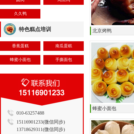
久久鸭
特色糕点培训
北京烤鸭
香蕉蛋糕
南瓜蛋糕
蜂蜜小面包
手撕面包
蜂蜜小面包
010-63257488
15116901233(微信同步)
13718629311(微信同步)