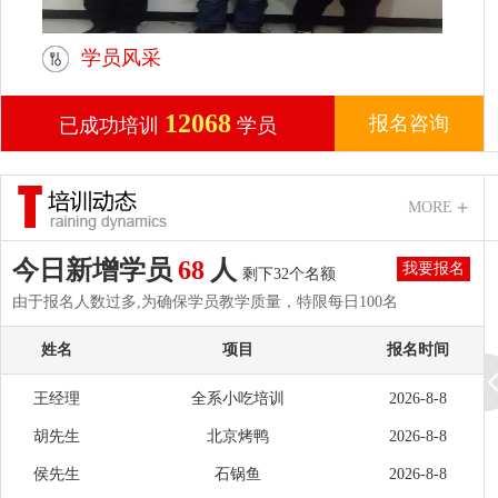
王经理
全系小吃培训
2026-8-8
学员风采
胡先生
北京烤鸭
2026-8-8
侯先生
石锅鱼
2026-8-8
12068
报名咨询
已成功培训
学员
李女士
周黑鸭
2026-8-8
张先生
特色餐饮
2026-8-8
MORE
王小姐
烤鸭学习
2026-8-8
闵女士
久久鸭
2026-8-8
今日新增学员
68
人
我要报名
剩下32个名额
江经理
全系小吃培训
2026-8-8
由于报名人数过多,为确保学员教学质量，特限每日100名
阚先生
巫山烤鱼
2026-8-8
姓名
项目
报名时间
赵女士
卤肉
2026-8-8
王经理
全系小吃培训
2026-8-8
胡先生
北京烤鸭
2026-8-8
侯先生
石锅鱼
2026-8-8