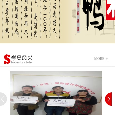
MORE
闵女士
久久鸭
2026-8-8
江经理
全系小吃培训
2026-8-8
阚先生
巫山烤鱼
2026-8-8
赵女士
卤肉
2026-8-8