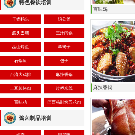
特色餐饮培训
百味鸡
干锅鸭头
鸡公煲
筋头巴脑
三汁闷锅
巫山烤鱼
羊蝎子
石锅鱼
包子
台湾大鸡排
麻辣香锅
麻辣香锅
土耳其烤肉
过桥米线
百味鸡
巴西秘制烤五花肉
酱卤制品培训
卤肉
周黑鸭