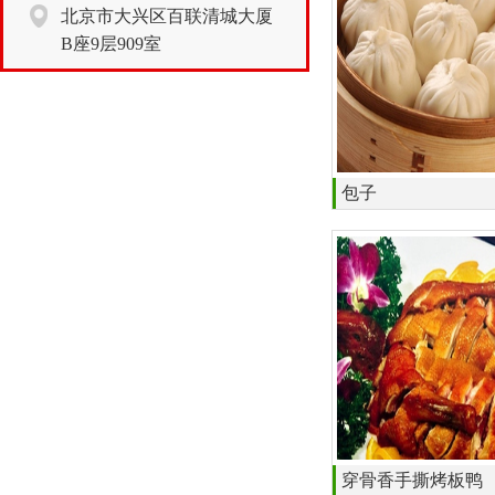
北京市大兴区百联清城大厦
B座9层909室
包子
穿骨香手撕烤板鸭